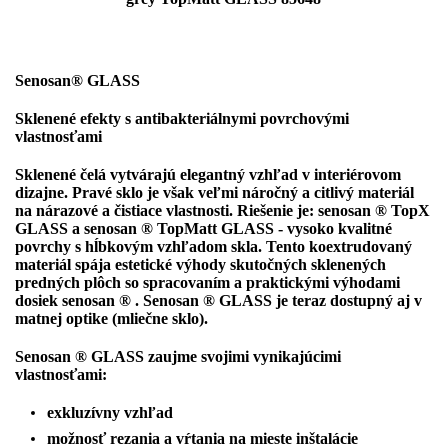
Senosan® GLASS
Sklenené efekty s antibakteriálnymi povrchovými
vlastnosťami
Sklenené čelá vytvárajú elegantný vzhľad v interiérovom
dizajne. Pravé sklo je však veľmi náročný a citlivý materiál
na nárazové a čistiace vlastnosti. Riešenie je:
senosan ® TopX
GLASS
a
senosan ® TopMatt GLASS
- vysoko kvalitné
povrchy s hĺbkovým vzhľadom skla. Tento koextrudovaný
materiál spája estetické výhody skutočných sklenených
predných plôch so spracovaním a praktickými výhodami
dosiek senosan ®
.
S
enosan ® GLASS
je teraz dostupný aj v
matnej optike (mliečne sklo).
S
enosan ® GLASS
zaujme svojimi vynikajúcimi
vlastnosťami:
exkluzívny vzhľad
možnosť rezania a vŕtania na mieste inštalácie