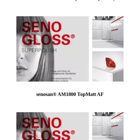
senosan® AM1800 TopMatt AF