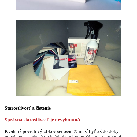
Starostlivosť a čistenie
Správna starostlivosť je nevyhnutná
Kvalitný povrch výrobkov senosan ® musí
byť
až do doby
používania
, teda až do každodenného používania v kuchyni