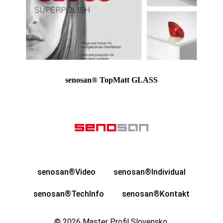
senosan® TopMatt GLASS
senosan®Video
senosan®Individual
senosan®TechInfo
senosan®Kontakt
© 2026
Master Profil Slovensko