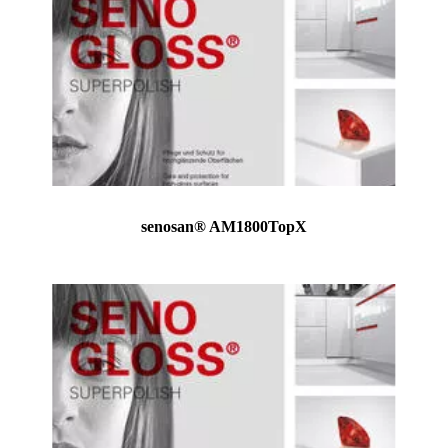
senosan® AM1800TopX