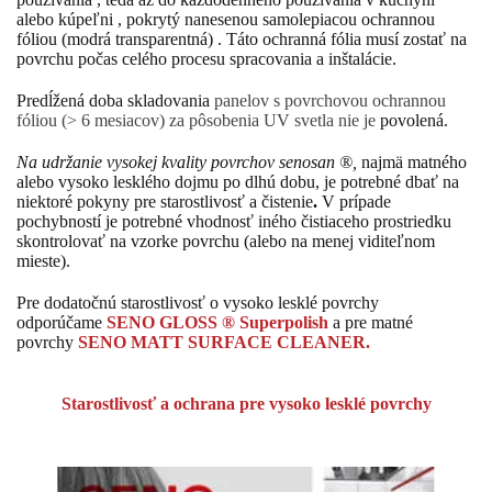
alebo kúpeľni , pokrytý nanesenou samolepiacou ochrannou
fóliou (modrá transparentná) .
T
áto ochranná fólia musí zostať
na
povrchu počas
celého procesu spracovania a inštalácie.
Predĺžená doba skladovania
panelov s povrchovou ochrannou
fóliou (> 6 mesiacov) za pôsobenia UV svetla nie je
povolená.
Na udržanie vysokej kvality povrchov senosan ®
,
najmä matného
alebo vysoko lesklého dojmu po dlhú dobu, je potrebné dbať na
niektoré
pokyny pre starostlivosť a čistenie
.
V prípade
pochybností je potrebné vhodnosť iného čistiaceho prostriedku
skontrolovať na vzorke povrchu (alebo na menej viditeľnom
mieste).
Pre dodatočnú starostlivosť o vysoko lesklé povrchy
odporúčame
SENO GLOSS ® Superpolish
a
pre matné
povrchy
SENO MATT SURFACE CLEANER.
Starostlivosť a ochrana pre vysoko lesklé povrchy