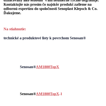
označovaný ako s
enosan
Vám neúmerne rýchlo degraduje.
Kontaktujte nás prosím čo najskôr produkt zašleme na
odbornú expertízu do spoločnosti
Senoplast Klepsch & Co
.
Ďakujeme.
Na stiahnutie:
technické a produktové listy k povrchom
Senosan
®
Senosan®
AM1800TopX
Senosan®
AM1800TopX
-1