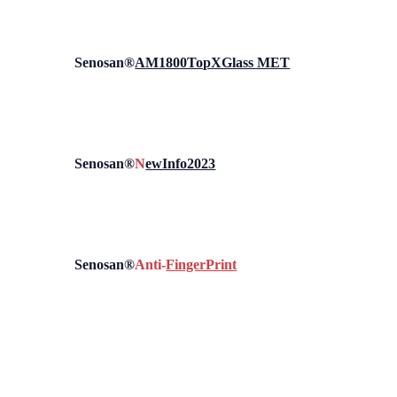
Senosan®
AM1800TopXGlass MET
Senosan®
N
ewInfo2023
Senosan®
Anti-
FingerPrint