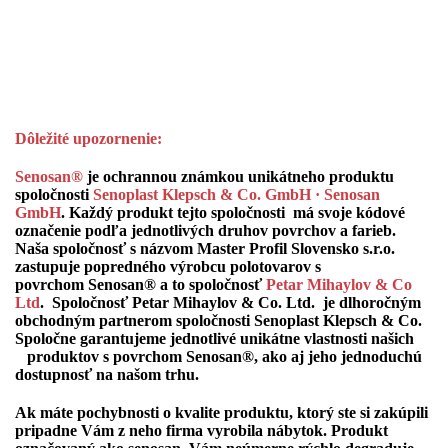
Dôležité upozornenie:
Senosan®
je ochrannou známkou unikátneho produktu
spoločnosti
Senoplast Klepsch & Co. GmbH · Senosan
GmbH
. Každý produkt tejto spoločnosti
má svoje kódové
označenie podľa jednotlivých druhov povrchov a farieb.
Naša s
poločnosť s názvom
Master Profil Slovensko s.r.o.
zastupuje popredného výrobcu polotovarov s
povrchom
Senosan®
a to spoločnosť
Petar Mihaylov & Co
Ltd
.
Spoločnosť
Petar Mihaylov & Co. Ltd.
je dlhoročným
obchodným partnerom spoločnosti
Senoplast Klepsch & Co.
Spoločne
garantujeme jednotlivé unikátne vlastnosti našich
produktov s povrchom
Senosan®, ako aj jeho jednoduchú
dostupnosť na našom trhu
.
Ak máte pochybnosti o kvalite produktu, ktorý ste si zakúpili
pripadne Vám z neho firma vyrobila nábytok. Produkt